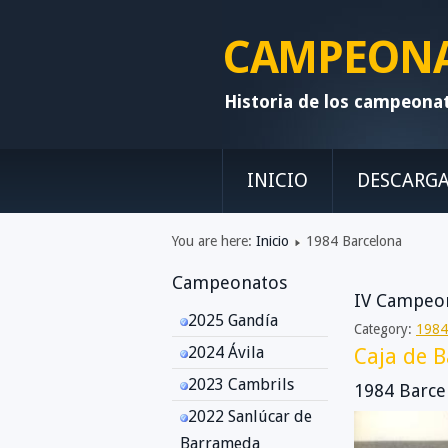
CAMPEONAT
Historia de los campeona
INICIO
DESCARG
You are here:
Inicio
1984 Barcelona
Campeonatos
IV Campeon
2025 Gandía
Category:
1984
2024 Ávila
Caja de B
2023 Cambrils
1984 Barce
2022 Sanlúcar de
Barrameda