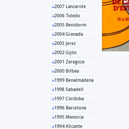
2007 Lanzarote
2006 Toledo
2005 Benidorm
2004 Granada
2003 Jerez
2002 Gijón
2001 Zaragoza
2000 Bilbao
1999 Benalmádena
1998 Sabadell
1997 Córdoba
1996 Barcelona
1995 Menorca
1994 Alicante