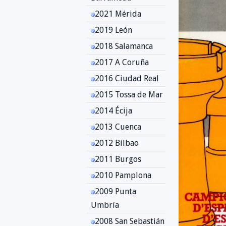
2021 Mérida
2019 León
2018 Salamanca
2017 A Coruña
2016 Ciudad Real
2015 Tossa de Mar
2014 Écija
2013 Cuenca
2012 Bilbao
2011 Burgos
2010 Pamplona
2009 Punta
Umbría
2008 San Sebastián