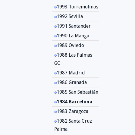
1993 Torremolinos
1992 Sevilla
1991 Santander
1990 La Manga
1989 Oviedo
1988 Las Palmas
GC
1987 Madrid
1986 Granada
1985 San Sebastián
1984 Barcelona
1983 Zaragoza
1982 Santa Cruz
Palma